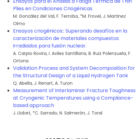
Ensayos para el Análisis a Fatiga Térmica de Thin
Plies en Condiciones Criogénicas
M. González del Val
,
F. Terroba
,
*
M. Frovel
,
J. Martinez
Olmo
Ensayos criogénicos:: Superando desafíos en la
caracterización de materiales compuestos
irradiados para fusión nuclear.
A. Carpio Rovira
,
I. Aviles Santillana
,
B. Ruiz Polenzuela
,
F.
Ortona
Validation Process and System Decomposition for
the Structural Design of a Liquid Hydrogen Tank
Q. Abella
,
J. Renart
,
A. Turon
Measurement of Interlaminar Fracture Toughness
at Cryogenic Temperatures using a Compliance-
based approach
J. Llobet
,
*
C. Sarrado
,
N. Salmerón
,
J. Toral