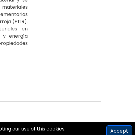
 materiales
lementarias
roja (FTIR).
eriales en
n y energía
propiedades
ing our use of this cookies.
Accept