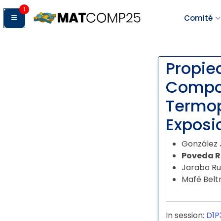
1
Comité
Propie
Compos
Termop
Exposi
González 
Poveda R
Jarabo Ru
Mafé Belt
In session:
D1P