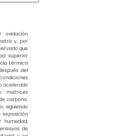
 oxidación
atriz y, por
observado que
ad superior
ncia térmica
después del
condiciones
to acelerado
n matrices
 de carbono.
o, siguiendo
 exposición
 y humedad,
 ensayos de
terial y se