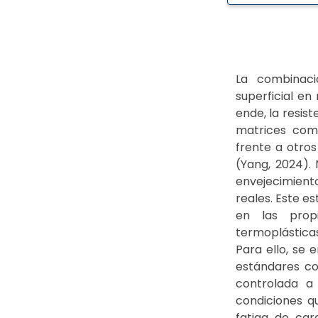
La combinaci
superficial en
ende, la resist
matrices como
frente a otros
(Yang, 2024).
envejecimient
reales. Este es
en las prop
termoplásticas
Para ello, se
estándares co
controlada a 
condiciones q
fatiga de car