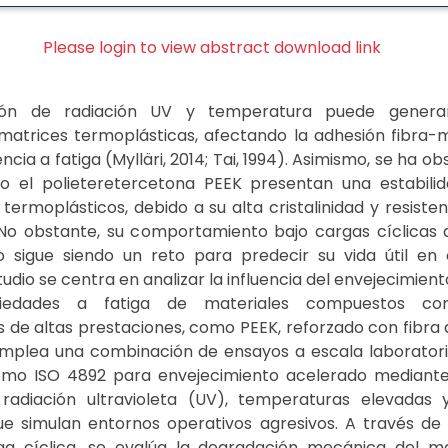
Please login to view abstract download link
ón de radiación UV y temperatura puede generar
 matrices termoplásticas, afectando la adhesión fibra-m
encia a fatiga (Mylläri, 2014; Tai, 1994). Asimismo, se ha 
 el polieteretercetona PEEK presentan una estabilid
 termoplásticos, debido a su alta cristalinidad y resiste
 No obstante, su comportamiento bajo cargas cíclicas 
o sigue siendo un reto para predecir su vida útil en 
tudio se centra en analizar la influencia del envejecimien
iedades a fatiga de materiales compuestos co
 de altas prestaciones, como PEEK, reforzado con fibra
 emplea una combinación de ensayos a escala laboratori
mo ISO 4892 para envejecimiento acelerado mediante
radiación ultravioleta (UV), temperaturas elevadas
ue simulan entornos operativos agresivos. A través de
ga cíclica, se evalúa la degradación mecánica del ma