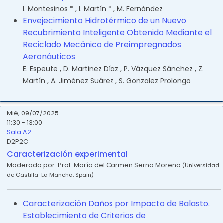
I. Montesinos *
,
I. Martín *
,
M. Fernández
Envejecimiento Hidrotérmico de un Nuevo
Recubrimiento Inteligente Obtenido Mediante el
Reciclado Mecánico de Preimpregnados
Aeronáuticos
E. Espeute
,
D. Martinez Díaz
,
P. Vázquez Sánchez
,
Z.
Martín
,
A. Jiménez Suárez
,
S. Gonzalez Prolongo
Mié, 09/07/2025
11:30 - 13:00
Sala A2
D2P2C
Caracterización experimental
Moderado por:
Prof. María del Carmen Serna Moreno
(
Universidad
de Castilla-La Mancha
,
Spain
)
Caracterización Daños por Impacto de Balasto.
Establecimiento de Criterios de