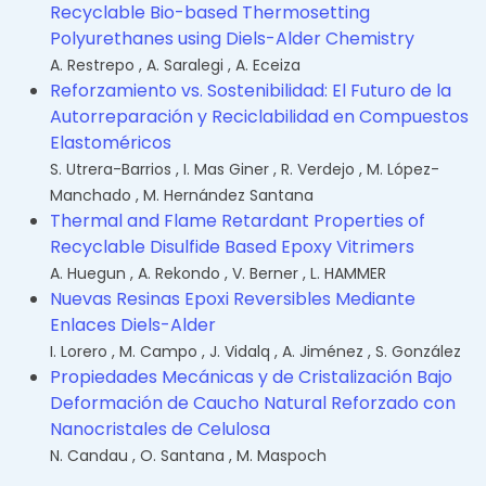
Recyclable Bio-based Thermosetting
Polyurethanes using Diels-Alder Chemistry
A. Restrepo
,
A. Saralegi
,
A. Eceiza
Reforzamiento vs. Sostenibilidad: El Futuro de la
Autorreparación y Reciclabilidad en Compuestos
Elastoméricos
S. Utrera-Barrios
,
I. Mas Giner
,
R. Verdejo
,
M. López-
Manchado
,
M. Hernández Santana
Thermal and Flame Retardant Properties of
Recyclable Disulfide Based Epoxy Vitrimers
A. Huegun
,
A. Rekondo
,
V. Berner
,
L. HAMMER
Nuevas Resinas Epoxi Reversibles Mediante
Enlaces Diels-Alder
I. Lorero
,
M. Campo
,
J. Vidalq
,
A. Jiménez
,
S. González
Propiedades Mecánicas y de Cristalización Bajo
Deformación de Caucho Natural Reforzado con
Nanocristales de Celulosa
N. Candau
,
O. Santana
,
M. Maspoch