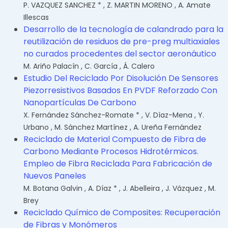
P. VAZQUEZ SANCHEZ *
,
Z. MARTIN MORENO
,
A. Amate
Illescas
Desarrollo de la tecnología de calandrado para la
reutilización de residuos de pre-preg multiaxiales
no curados procedentes del sector aeronáutico
M. Ariño Palacín
,
C. García
,
Á. Calero
Estudio Del Reciclado Por Disolución De Sensores
Piezorresistivos Basados En PVDF Reforzado Con
Nanopartículas De Carbono
X. Fernández Sánchez-Romate *
,
V. Díaz-Mena
,
Y.
Urbano
,
M. Sánchez Martínez
,
A. Ureña Fernández
Reciclado de Material Compuesto de Fibra de
Carbono Mediante Procesos Hidrotérmicos.
Empleo de Fibra Reciclada Para Fabricación de
Nuevos Paneles
M. Botana Galvin
,
A. Díaz *
,
J. Abelleira
,
J. Vázquez
,
M.
Brey
Reciclado Químico de Composites: Recuperación
de Fibras y Monómeros