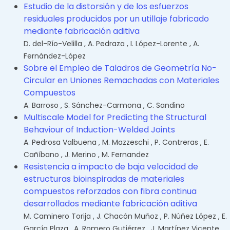
Estudio de la distorsión y de los esfuerzos
residuales producidos por un utillaje fabricado
mediante fabricación aditiva
D. del-Río-Velilla
,
A. Pedraza
,
I. López-Lorente
,
A.
Fernández-López
Sobre el Empleo de Taladros de Geometría No-
Circular en Uniones Remachadas con Materiales
Compuestos
A. Barroso
,
S. Sánchez-Carmona
,
C. Sandino
Multiscale Model for Predicting the Structural
Behaviour of Induction-Welded Joints
A. Pedrosa Valbuena
,
M. Mazzeschi
,
P. Contreras
,
E.
Cañíbano
,
J. Merino
,
M. Fernandez
Resistencia a impacto de baja velocidad de
estructuras bioinspiradas de materiales
compuestos reforzados con fibra continua
desarrollados mediante fabricación aditiva
M. Caminero Torija
,
J. Chacón Muñoz
,
P. Núñez López
,
E.
García Plaza
,
A. Romero Gutiérrez
,
J. Martínez Vicente