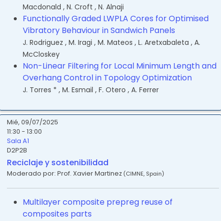
Macdonald
,
N. Croft
,
N. Alnaji
Functionally Graded LWPLA Cores for Optimised
Vibratory Behaviour in Sandwich Panels
J. Rodriguez
,
M. Iragi
,
M. Mateos
,
L. Aretxabaleta
,
A.
McCloskey
Non-Linear Filtering for Local Minimum Length and
Overhang Control in Topology Optimization
J. Torres *
,
M. Esmail
,
F. Otero
,
A. Ferrer
Mié, 09/07/2025
11:30 - 13:00
Sala A1
D2P2B
Reciclaje y sostenibilidad
Moderado por:
Prof. Xavier Martinez
(
CIMNE
,
Spain
)
Multilayer composite prepreg reuse of
composites parts