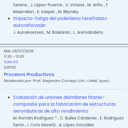
Sereno
,
J. López-Puente
,
V. Votsios
,
M. Ariño
,
F.
Maximilian
,
K. Kasper
,
M. Bilynsky
Impacto-fatiga del polietileno tereftalato
autoreforzado
J. Aurrekoetxea
,
M. Baskaran
,
L. Aretxabaleta
Mié, 09/07/2025
11:30 - 13:00
Sala A3
D2P2D
Procesos Productivos
Moderado por:
Prof. Alejandro Cornejo
(
UPC-CIMNE
,
Spain
)
Evaluación de uniones disimilares titanio-
composite para la fabricación de estructuras
aeronáuticas de alto rendimiento
M. Román Rodríguez *
,
C. Builes Cárdenas
,
E. Rodríguez
Senín
,
I. Coto Moretti
,
A. López González