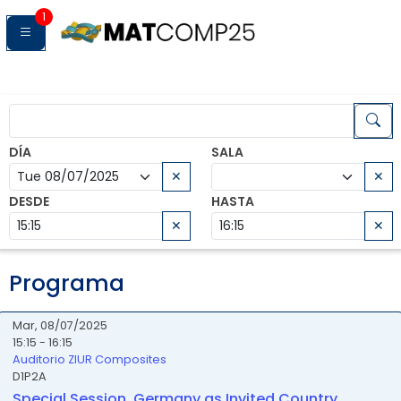
1
DÍA
SALA
✕
✕
DESDE
HASTA
✕
✕
Programa
Mar, 08/07/2025
15:15 - 16:15
Auditorio ZIUR Composites
D1P2A
Special Session. Germany as Invited Country