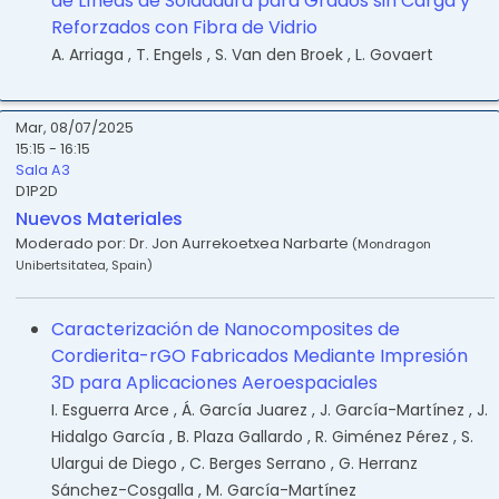
de Líneas de Soldadura para Grados sin Carga y
Reforzados con Fibra de Vidrio
A. Arriaga
,
T. Engels
,
S. Van den Broek
,
L. Govaert
Mar, 08/07/2025
15:15 - 16:15
Sala A3
D1P2D
Nuevos Materiales
Moderado por:
Dr. Jon Aurrekoetxea Narbarte
(
Mondragon
Unibertsitatea
,
Spain
)
Caracterización de Nanocomposites de
Cordierita-rGO Fabricados Mediante Impresión
3D para Aplicaciones Aeroespaciales
I. Esguerra Arce
,
Á. García Juarez
,
J. García-Martínez
,
J.
Hidalgo García
,
B. Plaza Gallardo
,
R. Giménez Pérez
,
S.
Ulargui de Diego
,
C. Berges Serrano
,
G. Herranz
Sánchez-Cosgalla
,
M. García-Martínez