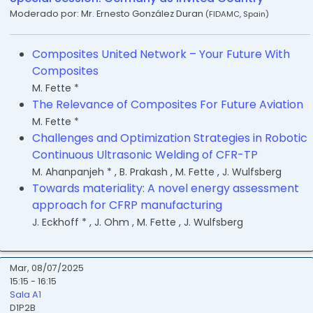
Moderado por:
Mr. Ernesto González Duran
(
FIDAMC
,
Spain
)
Composites United Network – Your Future With
Composites
M. Fette *
The Relevance of Composites For Future Aviation
M. Fette *
Challenges and Optimization Strategies in Robotic
Continuous Ultrasonic Welding of CFR-TP
M. Ahanpanjeh *
,
B. Prakash
,
M. Fette
,
J. Wulfsberg
Towards materiality: A novel energy assessment
approach for CFRP manufacturing
J. Eckhoff *
,
J. Ohm
,
M. Fette
,
J. Wulfsberg
Mar, 08/07/2025
15:15 - 16:15
Sala A1
D1P2B