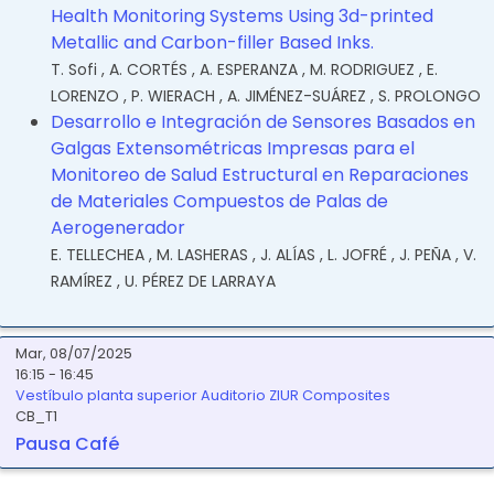
Health Monitoring Systems Using 3d-printed
Metallic and Carbon-filler Based Inks.
T. Sofi
,
A. CORTÉS
,
A. ESPERANZA
,
M. RODRIGUEZ
,
E.
LORENZO
,
P. WIERACH
,
A. JIMÉNEZ-SUÁREZ
,
S. PROLONGO
Desarrollo e Integración de Sensores Basados en
Galgas Extensométricas Impresas para el
Monitoreo de Salud Estructural en Reparaciones
de Materiales Compuestos de Palas de
Aerogenerador
E. TELLECHEA
,
M. LASHERAS
,
J. ALÍAS
,
L. JOFRÉ
,
J. PEÑA
,
V.
RAMÍREZ
,
U. PÉREZ DE LARRAYA
Mar, 08/07/2025
16:15 - 16:45
Vestíbulo planta superior Auditorio ZIUR Composites
CB_T1
Pausa Café